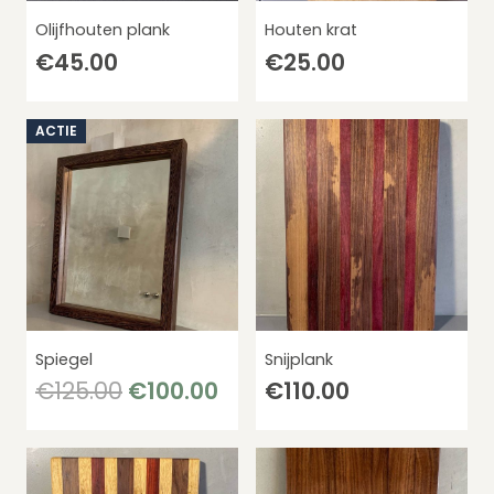
Olijfhouten plank
Houten krat
€
45.00
€
25.00
ACTIE
Spiegel
Snijplank
Oorspronkelijke
Huidige
€
125.00
€
100.00
€
110.00
prijs
prijs
was:
is:
€125.00.
€100.00.