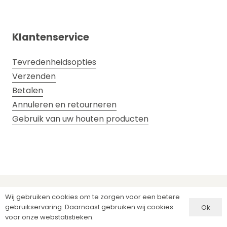
Klantenservice
Tevredenheidsopties
Verzenden
Betalen
Annuleren en retourneren
Gebruik van uw houten producten
© Sein Design |
Sitemap
| Website door:
Bakker
Wij gebruiken cookies om te zorgen voor een betere
gebruikservaring. Daarnaast gebruiken wij cookies
Ontwerp
Ok
voor onze webstatistieken.